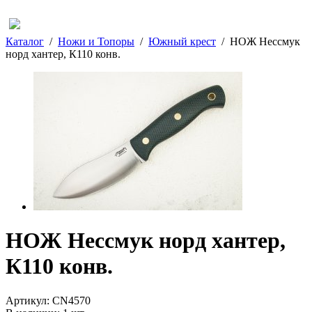
Каталог
/
Ножи и Топоры
/
Южный крест
/
НОЖ Нессмук
норд хантер, К110 конв.
НОЖ Нессмук норд хантер,
К110 конв.
Артикул:
CN4570